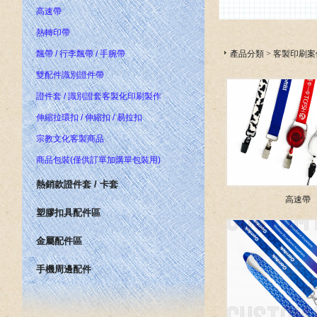
高速帶
熱轉印帶
產品分類
>
客製印刷案
飄帶 / 行李飄帶 / 手腕帶
雙配件識別證件帶
證件套 / 識別證套客製化印刷製作
伸縮拉環扣 / 伸縮扣 / 易拉扣
宗教文化客製商品
商品包裝(僅供訂單加購單包裝用)
熱銷款證件套 / 卡套
高速帶
塑膠扣具配件區
金屬配件區
手機周邊配件